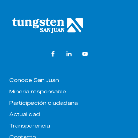
o
dI
A
o
n
p
Footer
k
p
Conoce San Juan
Minería responsable
Participación ciudadana
Actualidad
Transparencia
Contacto